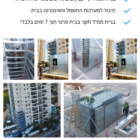
סמן קישורים
font_download
חיבור למערכות החשמל והאינטרנט בבית.
אפס
cached
בניית ממ"ד תקני בבית פרטי תוך 7 ימים בלבד!
את
כל
האפשרויות