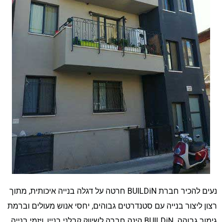
נעים להכיר חברת BUILDiN חרטה על דגלה בנייה איכותית, מתוך
רצון ליצור בנייה עם סטנדרטים גבוהים, יחסי אנוש מעולים וברמת
גימור גבוהה. BUILDiN הינה חברה לשיווק קבלני בניין, ויזמי בנייה