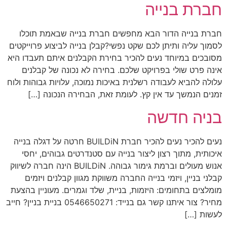
חברת בנייה
סמן קישורים
font_download
אפס
חברת בנייה הדור הבא מחפשים חברת בנייה שבאמת תוכלו
cached
את
לסמוך עליה ותיתן לכם שקט נפשי?קבלן בנייה לביצוע פרוייקטים
כל
מסובכים במיוחד נעים להכיר בחירת הקבלנים איתם תעבדו היא
האפשרויות
אינה פרט שולי בפרויקט שלכם. בחירה לא נכונה של קבלנים
עלולה להביא לעבודה רשלנית באיכות נמוכה, עלויות גבוהות ולוח
זמנים הנמשך עד אין קץ. לעומת זאת, הבחירה הנכונה […]
בניה חדשה
נעים להכיר נעים להכיר חברת BUILDiN חרטה על דגלה בנייה
איכותית, מתוך רצון ליצור בנייה עם סטנדרטים גבוהים, יחסי
אנוש מעולים וברמת גימור גבוהה. BUILDiN הינה חברה לשיווק
קבלני בניין, ויזמי בנייה החברה משווקת מגוון קבלנים ויזמים
מומלצים בתחומים: היזמות, בניית, שלד וגמרים. מעוניין בהצעת
מחיר? צור איתנו קשר גם בנייד: 0546650271 בניית בניין? חייב
לעשות […]