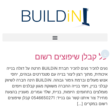
השבת את ההבזקים
visibility_off
סמן כותרות
title
צבע רקע
settings
להקטין את התצוגה
zoom_out
על קבלן שיפוצים רשום
התקרב
zoom_in
הקטן את הגופן
remove_circle_outline
נעים להכיר נעים להכיר חברת BUILDiN חרטה על דגלה בנייה
הגדל את הגופן
איכותית, מתוך רצון ליצור בנייה עם סטנדרטים גבוהים, יחסי
add_circle_outline
אנוש מעולים וברמת גימור גבוהה. BUILDiN הינה חברה לשיווק
גופן קריא
spellcheck
קבלני בניין, ויזמי בנייה החברה משווקת מגוון קבלנים ויזמים
ניגודיות בהירה
brightness_high
מומלצים בתחומים: היזמות, בניית, שלד וגמרים. מעוניין בהצעת
מחיר? צור איתנו קשר גם בנייד: 0546650271 קבלן שיפוצים
ניגודיות כהה
brightness_low
רשום במקרים […]
קו תחתון קישורים
format_underlined