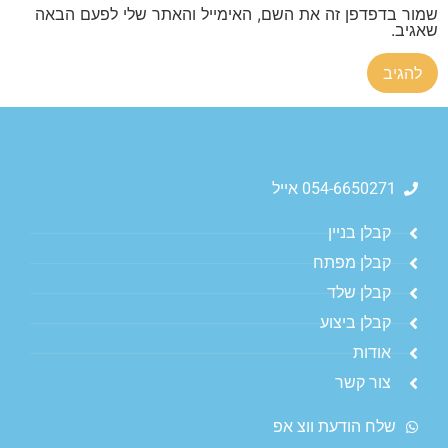
שמור בדפדפן זה את השם, האימייל והאתר שלי לפעם הבאה
שאגיב.
054-6650271 אייל
קבלן בניין
קבלן מפתח
קבלן שלד
קבלן ביצוע
אודות
צור קשר
שלח הודעת ווצ אפ