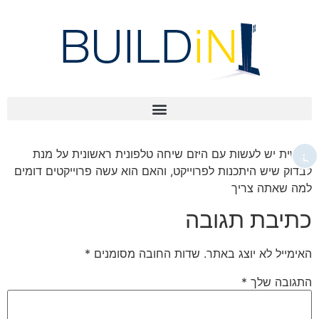
השבת את ההבזקים
visibility_off
סמן כותרות
title
צבע רקע
settings
להקטין את התצוגה
zoom_out
ראשית יש לעשות עם היזם שיחה טלפונית ראשונית על מנת
התקרב
zoom_in
לבדוק שיש היתכנות לפרוייקט, והאם הוא עשה פרוייקטים דומים
למה שאתה צריך
הקטן את הגופן
remove_circle_outline
כתיבת תגובה
הגדל את הגופן
add_circle_outline
גופן קריא
spellcheck
האימייל לא יוצג באתר.
שדות החובה מסומנים
*
ניגודיות בהירה
brightness_high
התגובה שלך
*
ניגודיות כהה
brightness_low
קו תחתון קישורים
format_underlined