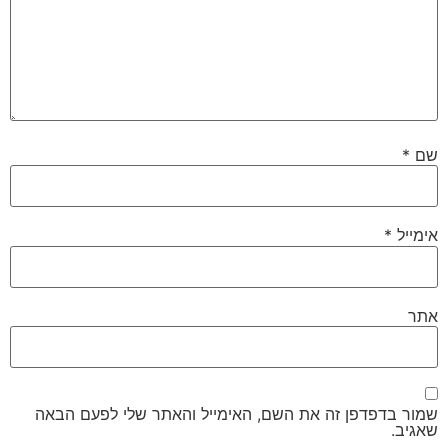
סמן קישורים
font_download
אפס
cached
את
כל
האפשרויות
שם
*
אימייל
*
אתר
שמור בדפדפן זה את השם, האימייל והאתר שלי לפעם הבאה
שאגיב.